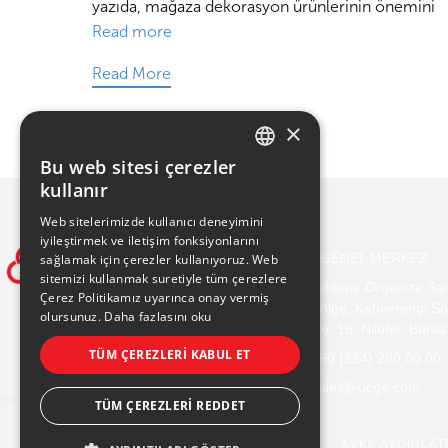
yazıda, mağaza dekorasyon ürünlerinin önemini
Read more
Read More
×
Bu web sitesi çerezler
TURKISH
kullanır
ENGLISH
Web sitelerimizde kullanıcı deneyimini
iyileştirmek ve iletişim fonksiyonlarını
BURSA GENEL MERKEZ
sağlamak için çerezler kullanıyoruz. Web
sitemizi kullanmak suretiyle tüm çerezlere
Işıktepe Organize Sa
Çerez Politikamız uyarınca onay vermiş
Bölge, Kahverengi So
olursunuz.
Daha fazlasını oku
No: 16, Nilüfer, Bursa
TÜM ÇEREZLERI KABUL ET
+90 (224) 280 00 00
sales@ucge.com
TÜM ÇEREZLERI REDDET
KVKK AYDINLAT