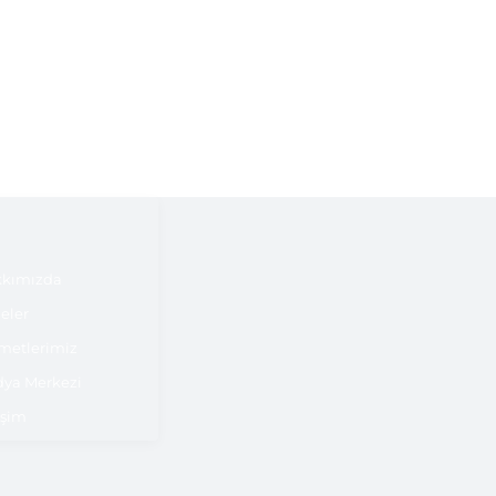
kımızda
jeler
metlerimiz
ya Merkezi
işim