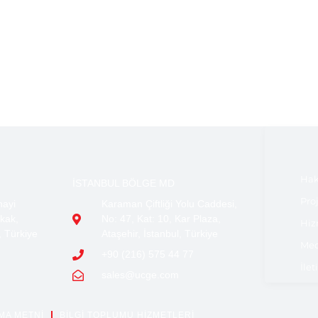
Hak
İSTANBUL BÖLGE MD
Pro
nayi
Karaman Çiftliği Yolu Caddesi,
kak,
No: 47, Kat: 10, Kar Plaza,
Hiz
, Türkiye
Ataşehir, İstanbul, Türkiye
Med
+90 (216) 575 44 77
İlet
sales@ucge.com
MA METNİ
BILGI TOPLUMU HIZMETLERI