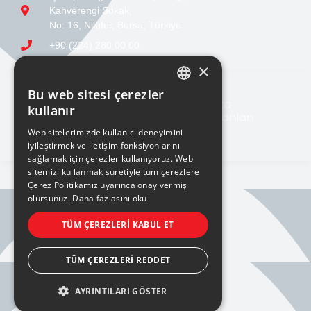
Kahverengi Sokak,
No: 16, Nilüfer, Bursa, Türkiye
+90 (224) 280 00 00
sales@ucge.com
×
Bu web sitesi çerezler
TURKISH
kullanır
ENGLISH
Web sitelerimizde kullanıcı deneyimini
iyileştirmek ve iletişim fonksiyonlarını
sağlamak için çerezler kullanıyoruz. Web
sitemizi kullanmak suretiyle tüm çerezlere
Çerez Politikamız uyarınca onay vermiş
olursunuz.
Daha fazlasını oku
BILGI TOPLUMU HIZMETLERI
TÜM ÇEREZLERI KABUL ET
KVKK AYDINLATMA METNİ
TÜM ÇEREZLERI REDDET
AYRINTILARI GÖSTER
PRIVACY POLICY