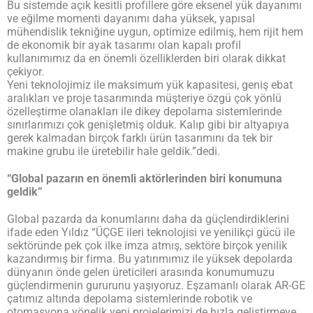
Bu sistemde açık kesitli profillere göre eksenel yük dayanımı
ve eğilme momenti dayanımı daha yüksek, yapısal
mühendislik tekniğine uygun, optimize edilmiş, hem rijit hem
de ekonomik bir ayak tasarımı olan kapalı profil
kullanımımız da en önemli özelliklerden biri olarak dikkat
çekiyor.
Yeni teknolojimiz ile maksimum yük kapasitesi, geniş ebat
aralıkları ve proje tasarımında müşteriye özgü çok yönlü
özelleştirme olanakları ile dikey depolama sistemlerinde
sınırlarımızı çok genişletmiş olduk. Kalıp gibi bir altyapıya
gerek kalmadan birçok farklı ürün tasarımını da tek bir
makine grubu ile üretebilir hale geldik.”dedi.
“Global pazarın en önemli aktörlerinden biri konumuna
geldik”
Global pazarda da konumlarını daha da güçlendirdiklerini
ifade eden Yıldız “ÜÇGE ileri teknolojisi ve yenilikçi gücü ile
sektöründe pek çok ilke imza atmış, sektöre birçok yenilik
kazandırmış bir firma. Bu yatırımımız ile yüksek depolarda
dünyanın önde gelen üreticileri arasında konumumuzu
güçlendirmenin gururunu yaşıyoruz. Eşzamanlı olarak AR-GE
çatımız altında depolama sistemlerinde robotik ve
otomasyona yönelik yeni projelerimizi de hızla geliştirmeye