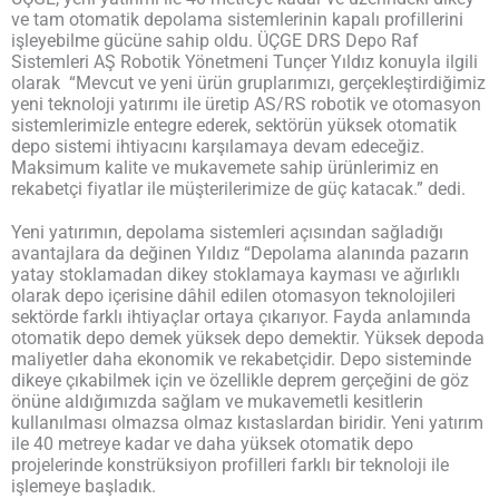
ve tam otomatik depolama sistemlerinin kapalı profillerini
işleyebilme gücüne sahip oldu. ÜÇGE DRS Depo Raf
Sistemleri AŞ Robotik Yönetmeni Tunçer Yıldız konuyla ilgili
olarak “Mevcut ve yeni ürün gruplarımızı, gerçekleştirdiğimiz
yeni teknoloji yatırımı ile üretip AS/RS robotik ve otomasyon
sistemlerimizle entegre ederek, sektörün yüksek otomatik
depo sistemi ihtiyacını karşılamaya devam edeceğiz.
Maksimum kalite ve mukavemete sahip ürünlerimiz en
rekabetçi fiyatlar ile müşterilerimize de güç katacak.” dedi.
Yeni yatırımın, depolama sistemleri açısından sağladığı
avantajlara da değinen Yıldız “Depolama alanında pazarın
yatay stoklamadan dikey stoklamaya kayması ve ağırlıklı
olarak depo içerisine dâhil edilen otomasyon teknolojileri
sektörde farklı ihtiyaçlar ortaya çıkarıyor. Fayda anlamında
otomatik depo demek yüksek depo demektir. Yüksek depoda
maliyetler daha ekonomik ve rekabetçidir. Depo sisteminde
dikeye çıkabilmek için ve özellikle deprem gerçeğini de göz
önüne aldığımızda sağlam ve mukavemetli kesitlerin
kullanılması olmazsa olmaz kıstaslardan biridir. Yeni yatırım
ile 40 metreye kadar ve daha yüksek otomatik depo
projelerinde konstrüksiyon profilleri farklı bir teknoloji ile
işlemeye başladık.