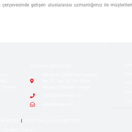
iz çerçevesinde gelişen uluslararası uzmanlığımız ile müşteri
Hak
İSTANBUL BÖLGE MD
Pro
nayi
Karaman Çiftliği Yolu Caddesi,
kak,
No: 47, Kat: 10, Kar Plaza,
Hiz
, Türkiye
Ataşehir, İstanbul, Türkiye
Med
+90 (216) 575 44 77
İlet
sales@ucge.com
MA METNİ
BILGI TOPLUMU HIZMETLERI
PRIVACY POLICY