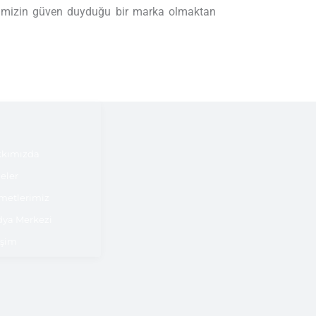
lerimizin güven duyduğu bir marka olmaktan
kımızda
jeler
metlerimiz
ya Merkezi
işim