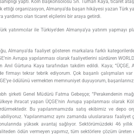
ahipliği yaptı. Köln Başkonsolosu Sn. Turhan Kaya, ticaret ataşe
ak ettiği organizasyon, Almanya’da başarı hikâyesi yazan Türk yat
yardımcı olan ticaret elçilerini bir araya getirdi.
rk yatırımcılar ile Türkiye’den Almanya’ya yatırım yapmayı pl
 Almanya’da faaliyet gösteren markalara farklı kategorilerde ö
GE’nin Avrupa yapılanması olarak faaliyetlerini sürdüren WOR
ın Anıl Gürtuna Kaya tarafından takdim edildi. Kaya; “ÜÇGE
e firmayı tekrar tebrik ediyorum. Çok başarılı çalışmaları var
ÜÇGE’ye ödülünü vermekten memnuniyet duyuyorum, başarılarınızı
şirketi Genel Müdürü Fatma Gebeşçe; “Perakendenin mağaza
92 ülkeye ihracat yapan ÜÇGE’nin Avrupa yapılanması olarak
sürdürmektedir. Bu yapılanmamızda satış ekibimiz ve depo or
biliyoruz. Yapılanmamız aynı zamanda uluslararası faaliyet g
ularında yüksek avantaj sağlıyor. Sektörümüzdeki 46 yıllık t
ile kaliteden ödün vermeyen yapımız, tüm sektörlere çözüm ürete