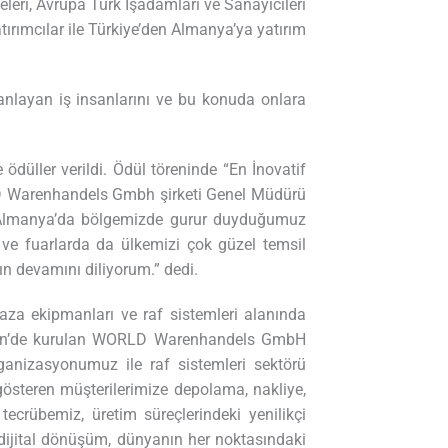
leri, Avrupa Türk İşadamları ve Sanayicileri
ırımcılar ile Türkiye’den Almanya’ya yatırım
anlayan iş insanlarını ve bu konuda onlara
düller verildi. Ödül töreninde “En İnovatif
LD Warenhandels Gmbh şirketi Genel Müdürü
, Almanya’da bölgemizde gurur duyduğumuz
 ve fuarlarda da ülkemizi çok güzel temsil
n devamını diliyorum.” dedi.
 ekipmanları ve raf sistemleri alanında
 Köln’de kurulan WORLD Warenhandels GmbH
ganizasyonumuz ile raf sistemleri sektörü
österen müşterilerimize depolama, nakliye,
ecrübemiz, üretim süreçlerindeki yenilikçi
n dijital dönüşüm, dünyanın her noktasındaki