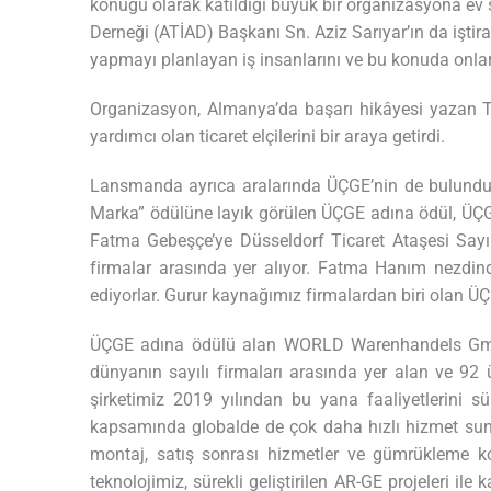
konuğu olarak katıldığı büyük bir organizasyona ev s
Derneği (ATİAD) Başkanı Sn. Aziz Sarıyar’ın da iştir
yapmayı planlayan iş insanlarını ve bu konuda onlara 
Organizasyon, Almanya’da başarı hikâyesi yazan Tü
yardımcı olan ticaret elçilerini bir araya getirdi.
Lansmanda ayrıca aralarında ÜÇGE’nin de bulunduğu,
Marka” ödülüne layık görülen ÜÇGE adına ödül, ÜÇ
Fatma Gebeşçe’ye Düsseldorf Ticaret Ataşesi Say
firmalar arasında yer alıyor. Fatma Hanım nezdind
ediyorlar. Gurur kaynağımız firmalardan biri olan 
ÜÇGE adına ödülü alan WORLD Warenhandels Gmbh 
dünyanın sayılı firmaları arasında yer alan ve 
şirketimiz 2019 yılından bu yana faaliyetlerini 
kapsamında globalde de çok daha hızlı hizmet suna
montaj, satış sonrası hizmetler ve gümrükleme kon
teknolojimiz, sürekli geliştirilen AR-GE projeleri 