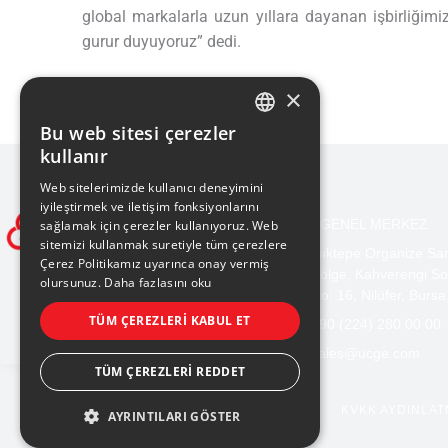
global markalarla uzun yıllara dayanan işbirliğim
gurur duyuyoruz” dedi.
×
Bu web sitesi çerezler
TURKISH
kullanır
ENGLISH
Web sitelerimizde kullanıcı deneyimini
iyileştirmek ve iletişim fonksiyonlarını
BURSA GENEL MERKEZ
sağlamak için çerezler kullanıyoruz. Web
sitemizi kullanmak suretiyle tüm çerezlere
Işıktepe Organize Sa
Çerez Politikamız uyarınca onay vermiş
Bölge, Kahverengi So
olursunuz.
Daha fazlasını oku
No: 16, Nilüfer, Bursa
TÜM ÇEREZLERI KABUL ET
+90 (224) 280 00 00
sales@ucge.com
TÜM ÇEREZLERI REDDET
KVKK AYDINLAT
AYRINTILARI GÖSTER