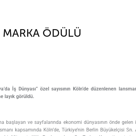
F MARKA ÖDÜLÜ
nya’da İş Dünyası” özel sayısının Köln’de düzenlenen lansma
e layık görüldü.
na başlayan ve sayfalarında ekonomi dünyasının önde gelen is
nsmanı kapsamında Köln’de, Türkiye’nin Berlin Büyükelçisi Sn.