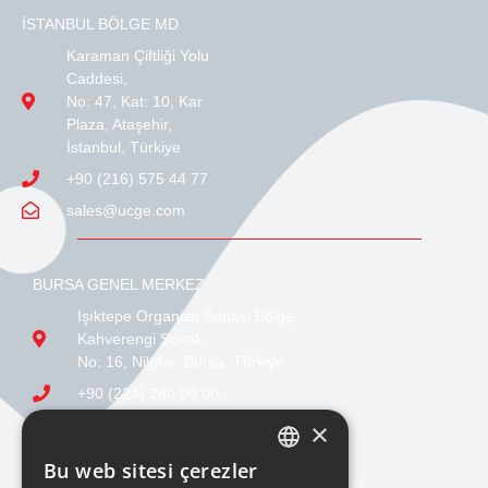
İSTANBUL BÖLGE MD
Karaman Çiftliği Yolu
Caddesi,
No: 47, Kat: 10, Kar
Plaza, Ataşehir,
İstanbul, Türkiye
+90 (216) 575 44 77
sales@ucge.com
BURSA GENEL MERKEZ
Işıktepe Organize Sanayi Bölge,
Kahverengi Sokak,
No: 16, Nilüfer, Bursa, Türkiye
+90 (224) 280 00 00
sales@ucge.com
×
Bu web sitesi çerezler
TURKISH