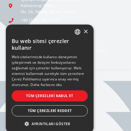
Kahverengi Sokak,
No: 16, Nilüfer, Bursa, Türkiye
+90 (224) 280 00 00
sales@ucge.com
×
Bu web sitesi çerezler
TURKISH
kullanır
ENGLISH
Web sitelerimizde kullanıcı deneyimini
iyileştirmek ve iletişim fonksiyonlarını
sağlamak için çerezler kullanıyoruz. Web
sitemizi kullanmak suretiyle tüm çerezlere
Çerez Politikamız uyarınca onay vermiş
olursunuz.
Daha fazlasını oku
BILGI TOPLUMU HIZMETLERI
TÜM ÇEREZLERI KABUL ET
KVKK AYDINLATMA METNİ
TÜM ÇEREZLERI REDDET
AYRINTILARI GÖSTER
PRIVACY POLICY