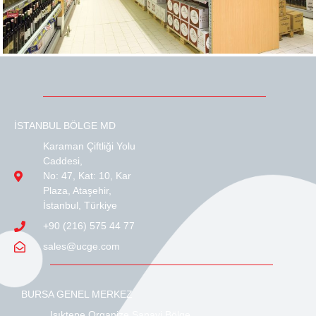
İSTANBUL BÖLGE MD
Karaman Çiftliği Yolu
Caddesi,
No: 47, Kat: 10, Kar
Plaza, Ataşehir,
İstanbul, Türkiye
+90 (216) 575 44 77
sales@ucge.com
BURSA GENEL MERKEZ
Işıktepe Organize Sanayi Bölge,