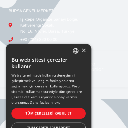
BURSA GENEL MERKEZ
Işıktepe Organize Sanayi Bölge,
Kahverengi Sokak,
No: 16, Nilüfer, Bursa, Türkiye
+90 (224) 280 00 00
sales@ucge.com
×
Bu web sitesi çerezler
TURKISH
kullanır
ENGLISH
Web sitelerimizde kullanıcı deneyimini
iyileştirmek ve iletişim fonksiyonlarını
sağlamak için çerezler kullanıyoruz. Web
sitemizi kullanmak suretiyle tüm çerezlere
Çerez Politikamız uyarınca onay vermiş
olursunuz.
Daha fazlasını oku
BILGI TOPLUMU HIZMETLERI
TÜM ÇEREZLERI KABUL ET
KVKK AYDINLATMA METNİ
TÜM ÇEREZLERI REDDET