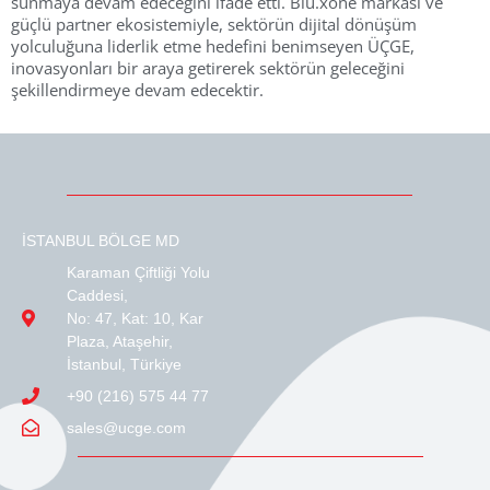
sunmaya devam edeceğini ifade etti. Blu.xone markası ve
güçlü partner ekosistemiyle, sektörün dijital dönüşüm
yolculuğuna liderlik etme hedefini benimseyen ÜÇGE,
inovasyonları bir araya getirerek sektörün geleceğini
şekillendirmeye devam edecektir.
İSTANBUL BÖLGE MD
Karaman Çiftliği Yolu
Caddesi,
No: 47, Kat: 10, Kar
Plaza, Ataşehir,
İstanbul, Türkiye
+90 (216) 575 44 77
sales@ucge.com