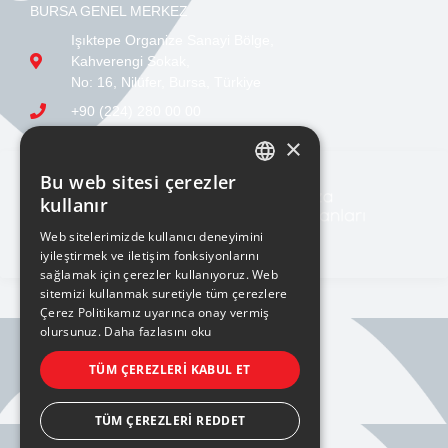
BURSA GENEL MERKEZ
Işıktepe Organize Sanayi Bölge,
Kahverengi Sokak,
No: 16, Nilüfer, Bursa, Türkiye
+90 (224) 280 00 00
sales@ucge.com
×
Bu web sitesi çerezler
TURKISH
kullanır
ENGLISH
Web sitelerimizde kullanıcı deneyimini
iyileştirmek ve iletişim fonksiyonlarını
sağlamak için çerezler kullanıyoruz. Web
sitemizi kullanmak suretiyle tüm çerezlere
Çerez Politikamız uyarınca onay vermiş
olursunuz.
Daha fazlasını oku
BILGI TOPLUMU HIZMETLERI
TÜM ÇEREZLERI KABUL ET
KVKK AYDINLATMA METNİ
TÜM ÇEREZLERI REDDET