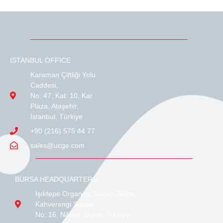
İSTANBUL OFFICE
Karaman Çiftliği Yolu
Caddesi,
No: 47, Kat: 10, Kar
Plaza, Ataşehir,
İstanbul, Türkiye
+90 (216) 575 44 77
sales@ucge.com
BURSA HEADQUARTERS
Işıktepe Organize Sanayi Bölge,
Kahverengi Sokak,
No: 16, Nilüfer, Bursa, Türkiye