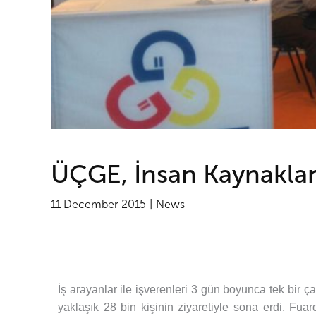
ÜÇGE, İnsan Kaynakları
11 December 2015
News
İş arayanlar ile işverenleri 3 gün boyunca tek bir ç
yaklaşık 28 bin kişinin ziyaretiyle sona erdi. Fua