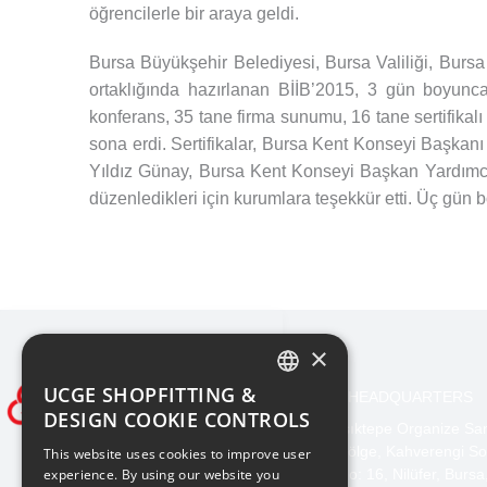
öğrencilerle bir araya geldi.
Bursa Büyükşehir Belediyesi, Bursa Valiliği, Burs
ortaklığında hazırlanan BİİB’2015, 3 gün boyunca
konferans, 35 tane firma sunumu, 16 tane sertifikalı 
sona erdi. Sertifikalar, Bursa Kent Konseyi Başkan
Yıldız Günay, Bursa Kent Konseyi Başkan Yardımcısı 
düzenledikleri için kurumlara teşekkür etti. Üç gün
×
UCGE SHOPFITTING &
BURSA HEADQUARTERS
TURKISH
DESIGN COOKIE CONTROLS
Işıktepe Organize Sa
ENGLISH
Bölge, Kahverengi So
This website uses cookies to improve user
experience. By using our website you
No: 16, Nilüfer, Bursa