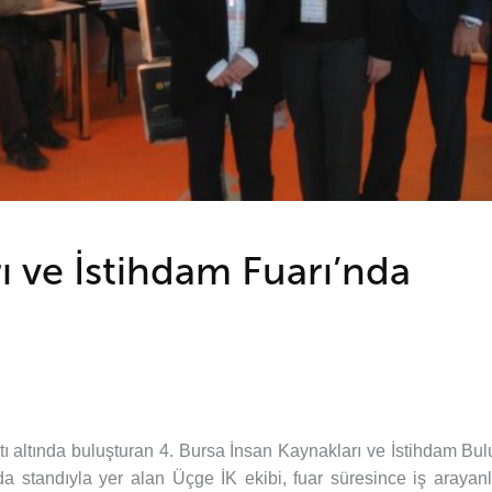
 ve İstihdam Fuarı’nda
atı altında buluşturan 4. Bursa İnsan Kaynakları ve İstihdam Bul
rda standıyla yer alan Üçge İK ekibi, fuar süresince iş arayan