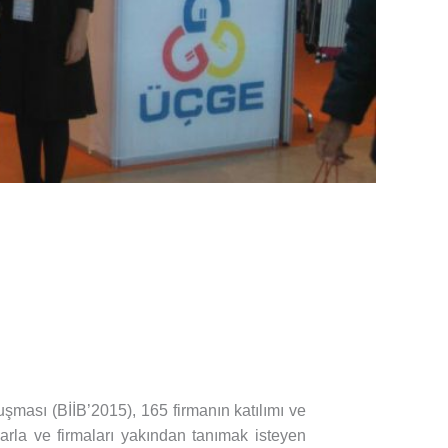
uşması (BİİB’2015), 165 firmanın katılımı ve
larla ve firmaları yakından tanımak isteyen