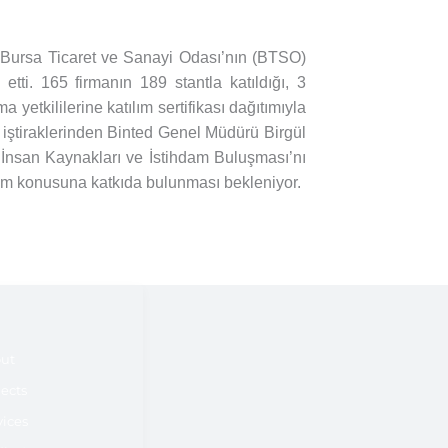
 Bursa Ticaret ve Sanayi Odası’nın (BTSO)
ti. 165 firmanın 189 stantla katıldığı, 3
yetkililerine katılım sertifikası dağıtımıyla
 iştiraklerinden Binted Genel Müdürü Birgül
a İnsan Kaynakları ve İstihdam Buluşması’nı
hdam konusuna katkıda bulunması bekleniyor.
ut
jects
vices