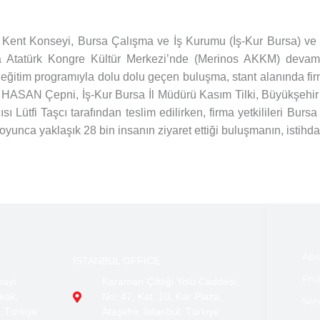
a Kent Konseyi, Bursa Çalışma ve İş Kurumu (İş-Kur Bursa) ve
 Atatürk Kongre Kültür Merkezi’nde (Merinos AKKM) devam et
eğitim programıyla dolu dolu geçen buluşma, stant alanında firma 
ı HASAN Çepni, İş-Kur Bursa İl Müdürü Kasım Tilki, Büyükşehir
Lütfi Taşcı tarafından teslim edilirken, firma yetkilileri Burs
 boyunca yaklaşık 28 bin insanın ziyaret ettiği buluşmanın, isti
Abo
İSTANBUL OFFICE
Pro
nayi
Karaman Çiftliği Yolu Caddesi,
kak,
No: 47, Kat: 10, Kar Plaza,
Ser
, Türkiye
Ataşehir, İstanbul, Türkiye