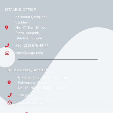
İSTANBUL OFFICE
Karaman Çiftliği Yolu
Caddesi,
No: 47, Kat: 10, Kar
Plaza, Ataşehir,
İstanbul, Türkiye
+90 (216) 575 44 77
sales@ucge.com
BURSA HEADQUARTERS
Işıktepe Organize Sanayi Bölge,
Kahverengi Sokak,
No: 16, Nilüfer, Bursa, Türkiye
+90 (224) 280 00 00
sales@ucge.com