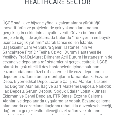
HEALTHCARE SECTOR
ÜÇGE sağlık ve hijyene yönelik çalışmalarını yürüttüğü
inovatif ürün ve projelerin de çok yakında lansmanını
gerçekleştireceklerinin sinyalini verdi. Güven bu önemli
projelerle ilgili de açıklamada bulundu “Türkiye’nin en büyük
üçüncü sağlık yatırımı” olarak lanse edilen İstanbul
Başakşehir Çam ve Sakura Şehir Hastanesi’nin ve
Sancaktepe Prof.Dr.Feriha Öz Acil Durum Hastanesi ile
Yeşilköy Prof.Dr.Murat Dilmener Acil Durum Hastanesi’nin de
eczane ve depolama raf sistemlerini gerçekleştirdik. ÜÇGE
olarak bu çok nitelikli dev hastanelerin içinde bulunan
eczane odalarının özel raf sistemleri ile ecza depolarının
depolama raflarını üretip montajlarını tamamladık. Eczane
Depo, Biyomedikal Depo, Eczane Çalışma Alanları, Eczane
İlaç Dağıtım Alanları, İlaç ve Sarf Malzeme Deposu, Narkotik
İlaç Deposu, Serum Deposu, Soğuk Odalar, Lojistik Binası
Ekipman ve Genel Depoları, FTR Binası Eczane Çalışma
Alanları ve depolarında uygulamalar yaptık. Eczane çalışma
alanlarında eczacıların ilaçlarını rahatlıkla düzenleyebileceği,
dağıtımını gerçekleştirebileceği özel rafları ve kutuların