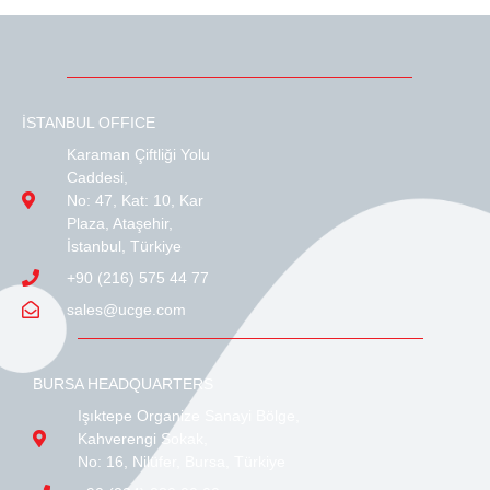
İSTANBUL OFFICE
Karaman Çiftliği Yolu
Caddesi,
No: 47, Kat: 10, Kar
Plaza, Ataşehir,
İstanbul, Türkiye
+90 (216) 575 44 77
sales@ucge.com
BURSA HEADQUARTERS
Işıktepe Organize Sanayi Bölge,
Kahverengi Sokak,
No: 16, Nilüfer, Bursa, Türkiye