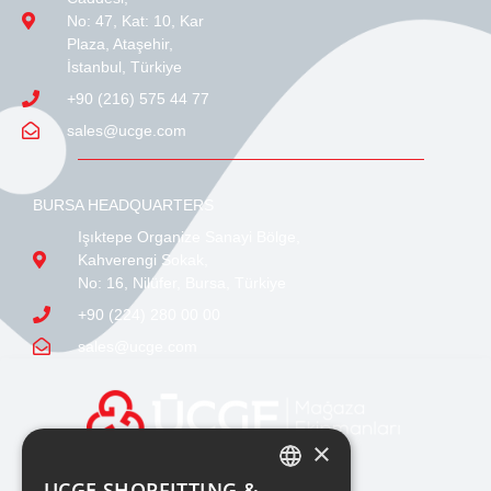
No: 47, Kat: 10, Kar
Plaza, Ataşehir,
İstanbul, Türkiye
+90 (216) 575 44 77
sales@ucge.com
BURSA HEADQUARTERS
Işıktepe Organize Sanayi Bölge,
Kahverengi Sokak,
No: 16, Nilüfer, Bursa, Türkiye
+90 (224) 280 00 00
sales@ucge.com
×
UCGE SHOPFITTING &