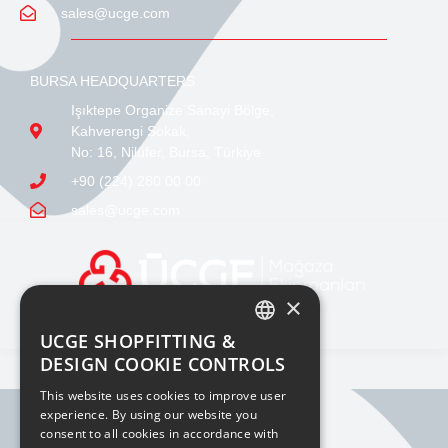
sales@ucge.com
BURSA HEADQUARTERS
Işıktepe Organize Sanayi Bölge,
Kahverengi Sokak,
No: 16, Nilüfer, Bursa, Türkiye
+90 (224) 280 00 00
sales@ucge.com
×
UCGE SHOPFITTING &
TURKISH
DESIGN COOKIE CONTROLS
ENGLISH
This website uses cookies to improve user
experience. By using our website you
consent to all cookies in accordance with
BILGI TOPLUMU HIZMETLERI