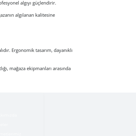
esyonel algıyı güçlendirir.
ğazanın algılanan kalitesine
ıdır. Ergonomik tasarım, dayanıklı
ltlığı, mağaza ekipmanları arasında
kımızda
jeler
metlerimiz