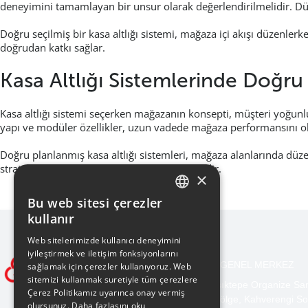
deneyimini tamamlayan bir unsur olarak değerlendirilmelidir. Düz
Doğru seçilmiş bir kasa altlığı sistemi, mağaza içi akışı düzenlerk
doğrudan katkı sağlar.
Kasa Altlığı Sistemlerinde Doğ
Kasa altlığı sistemi seçerken mağazanın konsepti, müşteri yoğun
yapı ve modüler özellikler, uzun vadede mağaza performansını o
Doğru planlanmış kasa altlığı sistemleri, mağaza alanlarında düzen
stratejik bir yatırım olarak değerlendirilmelidir.
×
Bu web sitesi çerezler
TURKISH
kullanır
ENGLISH
Web sitelerimizde kullanıcı deneyimini
iyileştirmek ve iletişim fonksiyonlarını
BURSA GENEL MERKEZ
sağlamak için çerezler kullanıyoruz. Web
sitemizi kullanmak suretiyle tüm çerezlere
Işıktepe Organize Sa
Çerez Politikamız uyarınca onay vermiş
Bölge, Kahverengi So
olursunuz.
Daha fazlasını oku