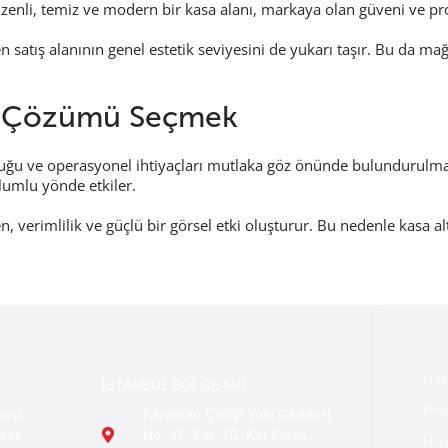
enli, temiz ve modern bir kasa alanı, markaya olan güveni ve prof
en satış alanının genel estetik seviyesini de yukarı taşır. Bu da ma
ru Çözümü Seçmek
luğu ve operasyonel ihtiyaçları mutlaka göz önünde bulundurulmal
lumlu yönde etkiler.
, verimlilik ve güçlü bir görsel etki oluşturur. Bu nedenle kasa a
Hak
İSTANBUL BÖLGE MD
Pro
nayi
Karaman Çiftliği Yolu Caddesi,
kak,
No: 47, Kat: 10, Kar Plaza,
Hiz