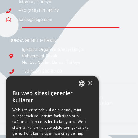
İstanbul, Türkiye
+90 (216) 575 44 77
sales@ucge.com
BURSA GENEL MERKEZ
Işıktepe Organize Sanayi Bölge,
Kahverengi Sokak,
No: 16, Nilüfer, Bursa, Türkiye
+90 (224) 280 00 00
sales@ucge.com
×
Bu web sitesi çerezler
TURKISH
kullanır
ENGLISH
Web sitelerimizde kullanıcı deneyimini
iyileştirmek ve iletişim fonksiyonlarını
sağlamak için çerezler kullanıyoruz. Web
sitemizi kullanmak suretiyle tüm çerezlere
Çerez Politikamız uyarınca onay vermiş