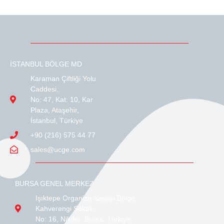
İSTANBUL BÖLGE MD
Karaman Çiftliği Yolu
Caddesi,
No: 47, Kat: 10, Kar
Plaza, Ataşehir,
İstanbul, Türkiye
+90 (216) 575 44 77
sales@ucge.com
BURSA GENEL MERKEZ
Işıktepe Organize Sanayi Bölge,
Kahverengi Sokak,
No: 16, Nilüfer, Bursa, Türkiye