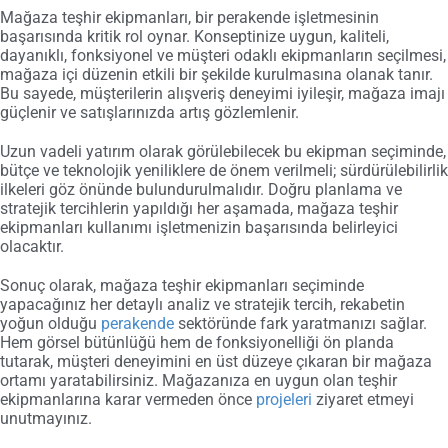
Mağaza teşhir ekipmanları, bir perakende işletmesinin
başarısında kritik rol oynar. Konseptinize uygun, kaliteli,
dayanıklı, fonksiyonel ve müşteri odaklı ekipmanların seçilmesi,
mağaza içi düzenin etkili bir şekilde kurulmasına olanak tanır.
Bu sayede, müşterilerin alışveriş deneyimi iyileşir, mağaza imajı
güçlenir ve satışlarınızda artış gözlemlenir.
Uzun vadeli yatırım olarak görülebilecek bu ekipman seçiminde,
bütçe ve teknolojik yeniliklere de önem verilmeli; sürdürülebilirlik
ilkeleri göz önünde bulundurulmalıdır. Doğru planlama ve
stratejik tercihlerin yapıldığı her aşamada, mağaza teşhir
ekipmanları kullanımı işletmenizin başarısında belirleyici
olacaktır.
Sonuç olarak, mağaza teşhir ekipmanları seçiminde
yapacağınız her detaylı analiz ve stratejik tercih, rekabetin
yoğun olduğu
perakende
sektöründe fark yaratmanızı sağlar.
Hem görsel bütünlüğü hem de fonksiyonelliği ön planda
tutarak, müşteri deneyimini en üst düzeye çıkaran bir mağaza
ortamı yaratabilirsiniz. Mağazanıza en uygun olan teşhir
ekipmanlarına karar vermeden önce
projeleri
ziyaret etmeyi
unutmayınız.