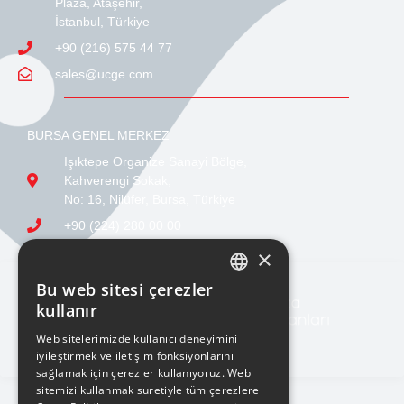
Plaza, Ataşehir,
İstanbul, Türkiye
+90 (216) 575 44 77
sales@ucge.com
BURSA GENEL MERKEZ
Işıktepe Organize Sanayi Bölge,
Kahverengi Sokak,
No: 16, Nilüfer, Bursa, Türkiye
+90 (224) 280 00 00
sales@ucge.com
×
Bu web sitesi çerezler
TURKISH
kullanır
ENGLISH
Web sitelerimizde kullanıcı deneyimini
iyileştirmek ve iletişim fonksiyonlarını
sağlamak için çerezler kullanıyoruz. Web
sitemizi kullanmak suretiyle tüm çerezlere