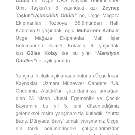
Ödülü”
ne, Üçge DRS Kaynak Bölümü’nden
Ümit Taşkın’ın 8 yaşındaki kızı
Zeynep
Taşkın
“Üçüncülük Ödülü”
ne, Üçge Mağaza
Ekipmanları Tozboya Bölümünden Halil
Kaba’nın 9 yaşındaki oğlu
Muharrem Kaba
ile
Üçge Mağaza Ekipmanları Mali İşler
Bölümünden Samet Kolay’ın 4 yaşındaki
kızı
Gülse Kolay
ise bu yılın
“Mansiyon
Ödülleri”
ne layık görüldü.
Yarışma ile ilgili açıklamada bulunan Üçge İnsan
Kaynakları Uzmanı Münevver Candere “Ulu
Önderimiz Atatürk’ün çocuklarımıza armağanı
olan 23 Nisan Ulusal Egemenlik ve Çocuk
Bayramını bu yıl 5. sini düzenlediğimiz
geleneksel resim yarışmamızla kutladık. ‘Yurtta
Barış, Dünyada Barış’ temalı yarışmamız Üçge’
nin farklı bölümlerindeki çalışanlarımızdan