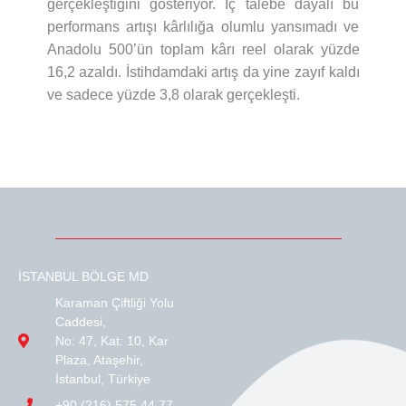
gerçekleştiğini gösteriyor. İç talebe dayalı bu
performans artışı kârlılığa olumlu yansımadı ve
Anadolu 500’ün toplam kârı reel olarak yüzde
16,2 azaldı. İstihdamdaki artış da yine zayıf kaldı
ve sadece yüzde 3,8 olarak gerçekleşti.
İSTANBUL BÖLGE MD
Karaman Çiftliği Yolu
Caddesi,
No: 47, Kat: 10, Kar
Plaza, Ataşehir,
İstanbul, Türkiye
+90 (216) 575 44 77