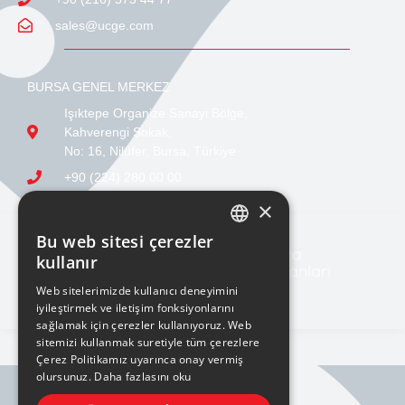
sales@ucge.com
BURSA GENEL MERKEZ
Işıktepe Organize Sanayi Bölge,
Kahverengi Sokak,
No: 16, Nilüfer, Bursa, Türkiye
+90 (224) 280 00 00
sales@ucge.com
×
Bu web sitesi çerezler
TURKISH
kullanır
ENGLISH
Web sitelerimizde kullanıcı deneyimini
iyileştirmek ve iletişim fonksiyonlarını
sağlamak için çerezler kullanıyoruz. Web
sitemizi kullanmak suretiyle tüm çerezlere
Çerez Politikamız uyarınca onay vermiş
olursunuz.
Daha fazlasını oku