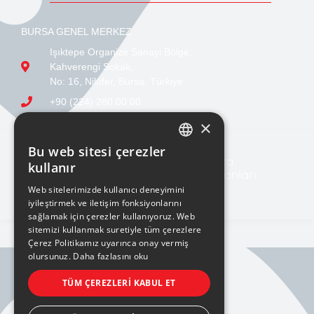
BURSA GENEL MERKEZ
Işıktepe Organize Sanayi Bölge,
Kahverengi Sokak,
No: 16, Nilüfer, Bursa, Türkiye
+90 (224) 280 00 00
sales@ucge.com
×
Bu web sitesi çerezler
TURKISH
kullanır
ENGLISH
Web sitelerimizde kullanıcı deneyimini
iyileştirmek ve iletişim fonksiyonlarını
sağlamak için çerezler kullanıyoruz. Web
sitemizi kullanmak suretiyle tüm çerezlere
Çerez Politikamız uyarınca onay vermiş
olursunuz.
Daha fazlasını oku
BILGI TOPLUMU HIZMETLERI
TÜM ÇEREZLERI KABUL ET
KVKK AYDINLATMA METNİ