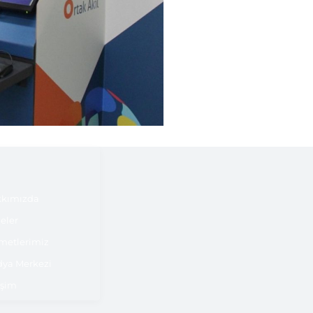
kımızda
jeler
metlerimiz
ya Merkezi
işim