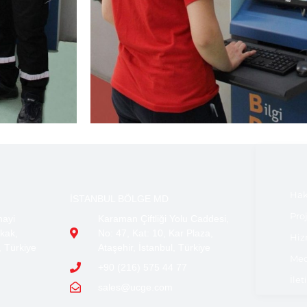
Hak
İSTANBUL BÖLGE MD
Pro
nayi
Karaman Çiftliği Yolu Caddesi,
kak,
No: 47, Kat: 10, Kar Plaza,
Hiz
, Türkiye
Ataşehir, İstanbul, Türkiye
Med
+90 (216) 575 44 77
İlet
sales@ucge.com