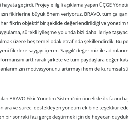
hayata geçirdi. Projeyle ilgili açıklama yapan ÜÇGE Yöneti
mızın fikirlerine büyük önem veriyoruz. BRAVO, tüm çalışan
her fikrin objektif bir şekilde değerlendirildiği ve yönetim 
 uygulama, sürekli iyileşme yolunda bizi daha ileriye taşıya
kıl olmak üzere beş temel odak etrafında şekillendirdik. Bu 
i fikirlere saygıyı içeren ‘Saygılı’ değerimiz ile adımlarımız
erformansını arttırarak şirkete ve tüm paydaşlara değer kat
şanlarımızın motivasyonunu artırmayı hem de kurumsal sürd
n BRAVO Fikir Yönetim Sistemi’nin öncelikle ilk fazını hayat
nlara ve süreci destekleyen yönetim ekibine teşekkür ed
en bir sonraki fazı gerçekleştirmek için de heyecan duydukla