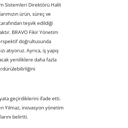
m Sistemleri Direktörü Halit
larımızın ürün, süreç ve
tarafından teşvik edildiği
caktır. BRAVO Fikir Yönetim
perspektif doğrultusunda
ı atıyoruz. Ayrıca, iş yapış
acak yeniliklere daha fazla
ürülebilirliğini
a geçirdiklerini ifade etti.
en Yılmaz, inovasyon yönetim
rını belirtti.