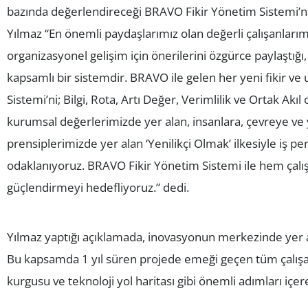
bazında değerlendireceği BRAVO Fikir Yönetim Sistemi’ni 
Yılmaz “En önemli paydaşlarımız olan değerli çalışanları
organizasyonel gelişim için önerilerini özgürce paylaştığı, 
kapsamlı bir sistemdir. BRAVO ile gelen her yeni fikir ve
Sistemi’ni; Bilgi, Rota, Artı Değer, Verimlilik ve Ortak A
kurumsal değerlerimizde yer alan, insanlara, çevreye ve yen
prensiplerimizde yer alan ‘Yenilikçi Olmak’ ilkesiyle iş p
odaklanıyoruz. BRAVO Fikir Yönetim Sistemi ile hem çalı
güçlendirmeyi hedefliyoruz.” dedi.
Yılmaz yaptığı açıklamada, inovasyonun merkezinde yer ala
Bu kapsamda 1 yıl süren projede emeği geçen tüm çalışa
kurgusu ve teknoloji yol haritası gibi önemli adımları içer