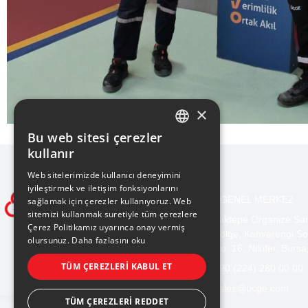
×
Bu web sitesi çerezler
TURKISH
kullanır
ENGLISH
Web sitelerimizde kullanıcı deneyimini
iyileştirmek ve iletişim fonksiyonlarını
BURSA GENEL MERKEZ
sağlamak için çerezler kullanıyoruz. Web
sitemizi kullanmak suretiyle tüm çerezlere
Işıktepe Organize Sa
Çerez Politikamız uyarınca onay vermiş
Bölge, Kahverengi So
olursunuz.
Daha fazlasını oku
No: 16, Nilüfer, Bursa
TÜM ÇEREZLERI KABUL ET
+90 (224) 280 00 00
sales@ucge.com
TÜM ÇEREZLERI REDDET