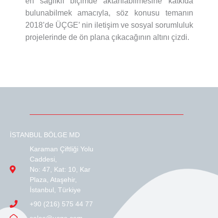
en sağlıklı biçimde aktarılabilmesine katkıda
bulunabilmek amacıyla, söz konusu temanın
2018’de ÜÇGE’ nin iletişim ve sosyal sorumluluk
projelerinde de ön plana çıkacağının altını çizdi.
İSTANBUL BÖLGE MD
Karaman Çiftliği Yolu
Caddesi,
No: 47, Kat: 10, Kar
Plaza, Ataşehir,
İstanbul, Türkiye
+90 (216) 575 44 77
sales@ucge.com