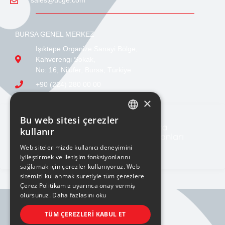
BURSA GENEL MERKEZ
Işıktepe Organize Sanayi Bölge,
Kahverengi Sokak,
No: 16, Nilüfer, Bursa, Türkiye
+90 (224) 280 00 00
sales@ucge.com
×
Bu web sitesi çerezler
TURKISH
kullanır
ENGLISH
Web sitelerimizde kullanıcı deneyimini
iyileştirmek ve iletişim fonksiyonlarını
sağlamak için çerezler kullanıyoruz. Web
sitemizi kullanmak suretiyle tüm çerezlere
Çerez Politikamız uyarınca onay vermiş
olursunuz.
Daha fazlasını oku
BILGI TOPLUMU HIZMETLERI
TÜM ÇEREZLERI KABUL ET
KVKK AYDINLATMA METNİ