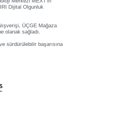
noloji Merkezi MEXT’in
RI Dijital Olgunluk
 alışverişi, ÜÇGE Mağaza
ne olanak sağladı.
e sürdürülebilir başarısına