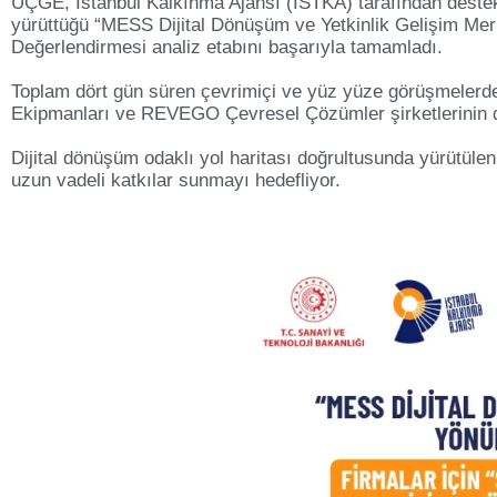
ÜÇGE, İstanbul Kalkınma Ajansı (İSTKA) tarafından deste
yürüttüğü “MESS Dijital Dönüşüm ve Yetkinlik Gelişim Merk
Değerlendirmesi analiz etabını başarıyla tamamladı.
Toplam dört gün süren çevrimiçi ve yüz yüze görüşmelerde
Ekipmanları ve REVEGO Çevresel Çözümler şirketlerinin dij
Dijital dönüşüm odaklı yol haritası doğrultusunda yürütül
uzun vadeli katkılar sunmayı hedefliyor.