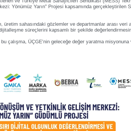
klenen ve Türkiye Metal Sanayicileri Sendikası (MESS) Tek
ezi: Yönümüz Yarın” Projesi kapsamında gerçekleştirilen SI
, üretim sahasındaki gözlemler ve departmanlar arası veri
italleşme süreçlerini kapsamlı bir şekilde değerlendirmesi
en bu çalışma, ÜÇGE’nin geleceğe değer yaratma misyonuna v