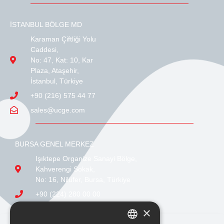
İSTANBUL BÖLGE MD
Karaman Çiftliği Yolu
Caddesi,
No: 47, Kat: 10, Kar
Plaza, Ataşehir,
İstanbul, Türkiye
+90 (216) 575 44 77
sales@ucge.com
BURSA GENEL MERKEZ
Işıktepe Organize Sanayi Bölge,
Kahverengi Sokak,
No: 16, Nilüfer, Bursa, Türkiye
+90 (224) 280 00 00
sales@ucge.com
×