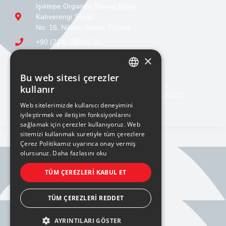
Işıktepe Organize Sanayi Bölge,
Kahverengi Sokak,
No: 16, Nilüfer, Bursa, Türkiye
+90 (224) 280 00 00
sales@ucge.com
×
Bu web sitesi çerezler
TURKISH
kullanır
ENGLISH
Web sitelerimizde kullanıcı deneyimini
iyileştirmek ve iletişim fonksiyonlarını
sağlamak için çerezler kullanıyoruz. Web
sitemizi kullanmak suretiyle tüm çerezlere
Çerez Politikamız uyarınca onay vermiş
olursunuz.
Daha fazlasını oku
BILGI TOPLUMU HIZMETLERI
TÜM ÇEREZLERI KABUL ET
KVKK AYDINLATMA METNİ
TÜM ÇEREZLERI REDDET
AYRINTILARI GÖSTER
PRIVACY POLICY