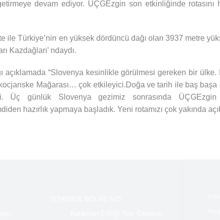
s getirmeye devam ediyor. ÜÇGEzgin son etkinliğinde rotasını 
ivite ile Türkiye’nin en yüksek dördüncü dağı olan 3937 metre yü
arı Kazdağları’ ndaydı.
 açıklamada “Slovenya kesinlikle görülmesi gereken bir ülke. B
kocjanske Mağarası… çok etkileyici.Doğa ve tarih ile baş başa
irdi. Üç günlük Slovenya gezimiz sonrasında ÜÇGEzgin
iden hazırlık yapmaya başladık. Yeni rotamızı çok yakında açık
Hak
İSTANBUL BÖLGE MD
Pro
nayi
Karaman Çiftliği Yolu Caddesi,