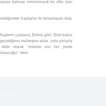
hayran kalınası miniminnacık bir ülke olan
ksekliğindeki Kaçkarlar ile tamamlayan ekip,
aşkent Ljubljana, Bohinj gölü, Bled kalesi
 geçirdiğimiz muhteşem anlar, zorlu yürüyüş
 ekibi olarak “
Aslında bizi her yerde
layacağız.” dedi.
kımızda
jeler