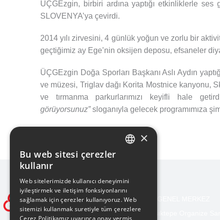
ÜÇGEzgin, birbiri ardına yaptığı etkinliklerle se
SLOVENYA’ya çevirdi.
2014 yılı zirvesini, 4 günlük yoğun ve zorlu bir akt
geçtiğimiz ay Ege’nin oksijen deposu, efsaneler diy
ÜÇGEzgin Doğa Sporları Başkanı Aslı Aydın yaptığı
ve müzesi, Triglav dağı Korita Mostnice kanyonu, S
ve tırmanma parkurlarımızı keyifli hale get
görüyorsunuz”
sloganıyla gelecek programımıza şimd
×
Bu web sitesi çerezler
TURKISH
kullanır
ENGLISH
Web sitelerimizde kullanıcı deneyimini
iyileştirmek ve iletişim fonksiyonlarını
BURSA GENEL MERKEZ
sağlamak için çerezler kullanıyoruz. Web
sitemizi kullanmak suretiyle tüm çerezlere
Işıktepe Organize Sa
Çerez Politikamız uyarınca onay vermiş