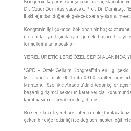
Kongrenin kapanış konuşmasını ise açıklamaları ve 
Dr. Özgür Demirtaş yapacak. Prof. Dr. Demirtaş, “E
ilişki ağından doğacak gelecek senaryolarını, mev
Kongrenin ilgi çekmesi beklenen bir başka oturumu i
oturumda, yaklaşımlarıyla gerçek başarı hikâyeler
formüllerini anlatacaklar.
YEREL ÜRETİCİLERE ÖZEL SERGİ ALANINDA YE
“GPD – Ortak Gelişim Kongresi”nin en ilgi çekici
Maratonu” olacak. 08:15 ila 09:00 saatleri arasın
Maratonu, özellikle Anadolu’daki tedarikçiler açı
başarılı girişimci sektörün karar vericisi konumunda
kurulmasını da beraberinde getirmişti.
Bu sene küçük yerel üreticiler için oluşturulacak ö
çeken bir diğer etkinliği ise değişen müşteri eğiliml