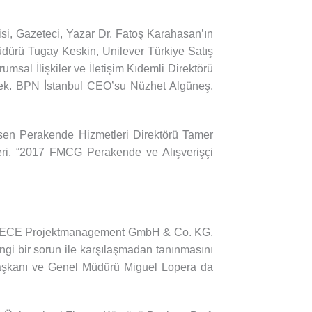
lisi, Gazeteci, Yazar Dr. Fatoş Karahasan’ın
üdürü Tugay Keskin, Unilever Türkiye Satış
sal İlişkiler ve İletişim Kıdemli Direktörü
ecek. BPN İstanbul CEO’su Nüzhet Algüneş,
sen Perakende Hizmetleri Direktörü Tamer
leri, “2017 FMCG Perakende ve Alışverişçi
yle ECE Projektmanagement GmbH & Co. KG,
angi bir sorun ile karşılaşmadan tanınmasını
 Başkanı ve Genel Müdürü Miguel Lopera da