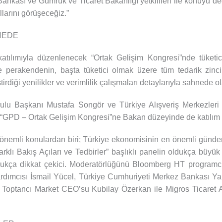
Bankası ve Gümrük ve Ticaret Bakanlığı yetkilileri ile konuyu de
arını görüşeceğiz.”
HNEDE
tılımıyla düzenlenecek “Ortak Gelişim Kongresi”nde tüketic
e perakendenin, başta tüketici olmak üzere tüm tedarik zinci
irdiği yenilikler ve verimlilik çalışmaları detaylarıyla sahnede o
ulu Başkanı Mustafa Songör ve Türkiye Alışveriş Merkezler
“GPD – Ortak Gelişim Kongresi”ne Bakan düzeyinde de katılım 
 önemli konulardan biri; Türkiye ekonomisinin en önemli gündem
lı Bakış Açıları ve Tedbirler” başlıklı panelin oldukça büyük b
ldukça dikkat çekici. Moderatörlüğünü Bloomberg HT programc
ardımcısı İsmail Yücel, Türkiye Cumhuriyeti Merkez Bankası Y
ptancı Market CEO’su Kubilay Özerkan ile Migros Ticaret A