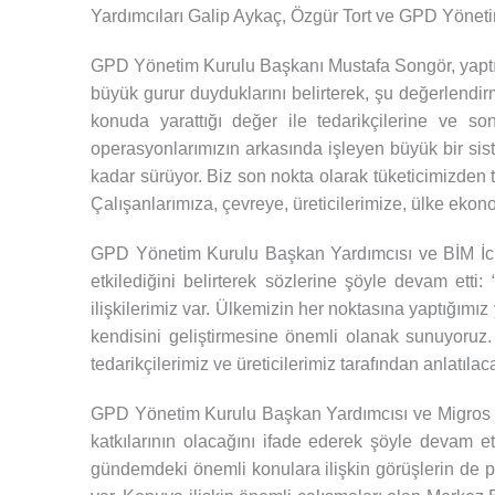
Yardımcıları Galip Aykaç, Özgür Tort ve GPD Yönetim
GPD Yönetim Kurulu Başkanı Mustafa Songör, yaptı
büyük gurur duyduklarını belirterek, şu değerlendir
konuda yarattığı değer ile tedarikçilerine ve s
operasyonlarımızın arkasında işleyen büyük bir siste
kadar sürüyor. Biz son nokta olarak tüketicimizden te
Çalışanlarımıza, çevreye, üreticilerimize, ülke ekono
GPD Yönetim Kurulu Başkan Yardımcısı ve BİM İcra
etkilediğini belirterek sözlerine şöyle devam etti: 
ilişkilerimiz var. Ülkemizin her noktasına yaptığımız
kendisini geliştirmesine önemli olanak sunuyoruz.
tedarikçilerimiz ve üreticilerimiz tarafından anlatılac
GPD Yönetim Kurulu Başkan Yardımcısı ve Migros Ti
katkılarının olacağını ifade ederek şöyle devam et
gündemdeki önemli konulara ilişkin görüşlerin de pay