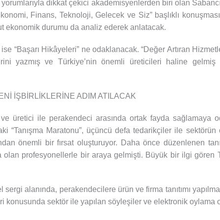
yorumlarıyla dikkat çekici akademisyenlerden biri olan Sabanc
konomi, Finans, Teknoloji, Gelecek ve Siz” başlıklı konuşması
cut ekonomik durumu da analiz ederek anlatacak.
se “Başarı Hikâyeleri” ne odaklanacak. “Değer Artıran Hizmetler
ini yazmış ve Türkiye’nin önemli üreticileri haline gelmiş i
Nİ İŞBİRLİKLERİNE ADIM ATILACAK
 ve üretici ile perakendeci arasında ortak fayda sağlamaya 
daki “Tanışma Maratonu”, üçüncü defa tedarikçiler ile sektörün
sından önemli bir fırsat oluşturuyor. Daha önce düzenlenen t
 olan profesyonellerle bir araya gelmişti. Büyük bir ilgi gören T
zel sergi alanında, perakendecilere ürün ve firma tanıtımı yapıl
eri konusunda sektör ile yapılan söyleşiler ve elektronik oylama 