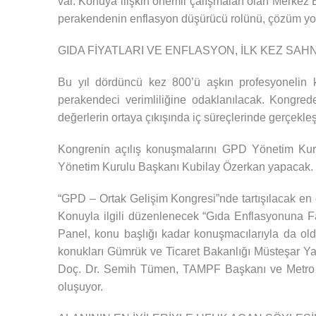
var. Konuya ilişkin önemli çalışmaları olan Merkez 
perakendenin enflasyon düşürücü rolünü, çözüm yoll
GIDA FİYATLARI VE ENFLASYON, İLK KEZ SA
Bu yıl dördüncü kez 800’ü aşkın profesyonelin ka
perakendeci verimliliğine odaklanılacak. Kongred
değerlerin ortaya çıkışında iç süreçlerinde gerçekleşt
Kongrenin açılış konuşmalarını GPD Yönetim Kur
Yönetim Kurulu Başkanı Kubilay Özerkan yapacak. 
“GPD – Ortak Gelişim Kongresi”nde tartışılacak en
Konuyla ilgili düzenlenecek “Gıda Enflasyonuna Fark
Panel, konu başlığı kadar konuşmacılarıyla da o
konukları Gümrük ve Ticaret Bakanlığı Müsteşar Y
Doç. Dr. Semih Tümen, TAMPF Başkanı ve Metro To
oluşuyor.