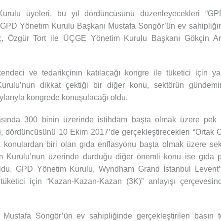
urulu üyeleri, bu yıl dördüncüsünü düzenleyecekleri “G
di. GPD Yönetim Kurulu Başkanı Mustafa Songör’ün ev sahipliği
ç, Özgür Tort ile ÜÇGE Yönetim Kurulu Başkanı Gökçin Ar
eci ve tedarikçinin katılacağı kongre ile tüketici için ya
urulu’nun dikkat çektiği bir diğer konu, sektörün gündemi
aylarıyla kongrede konuşulacağı oldu.
ktasında 300 binin üzerinde istihdam başta olmak üzere pe
, dördüncüsünü 10 Ekim 2017’de gerçekleştirecekleri “Ortak 
acak konulardan biri olan gıda enflasyonu başta olmak üzere 
Kurulu’nun üzerinde durduğu diğer önemli konu ise gıda p
oldu. GPD Yönetim Kurulu, Wyndham Grand İstanbul Levent’t
tüketici için “Kazan-Kazan-Kazan (3K)” anlayışı çerçevesind
ustafa Songör’ün ev sahipliğinde gerçekleştirilen basın 