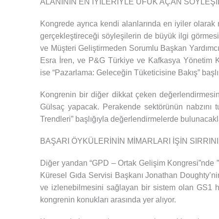
ALANININ EN İYİLERİYLE UFUK AÇAN SÖYLEŞ
Kongrede ayrıca kendi alanlarında en iyiler olarak 
gerçekleştireceği söyleşilerin de büyük ilgi görm
ve Müşteri Geliştirmeden Sorumlu Başkan Yardımcısı
Esra İren, ve P&G Türkiye ve Kafkasya Yönetim Ku
ise “Pazarlama: Geleceğin Tüketicisine Bakış” başlı
Kongrenin bir diğer dikkat çeken değerlendirmes
Gülsaç yapacak. Perakende sektörünün nabzını tut
Trendleri” başlığıyla değerlendirmelerde bulunacakl
BAŞARI ÖYKÜLERİNİN MİMARLARI İŞİN SIRRIN
Diğer yandan “GPD – Ortak Gelişim Kongresi”nde 
Küresel Gıda Servisi Başkanı Jonathan Doughty’nin y
ve izlenebilmesini sağlayan bir sistem olan GS1 
kongrenin konukları arasında yer alıyor.