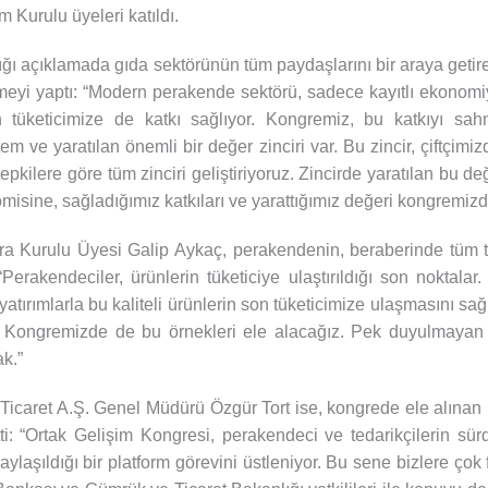
 Kurulu üyeleri katıldı.
ğı açıklamada gıda sektörünün tüm paydaşlarını bir araya get
meyi yaptı: “Modern perakende sektörü, sadece kayıtlı ekonomiye
on tüketicimize de katkı sağlıyor. Kongremiz, bu katkıyı s
m ve yaratılan önemli bir değer zinciri var. Bu zincir, çiftçimiz
pkilere göre tüm zinciri geliştiriyoruz. Zincirde yaratılan bu de
misine, sağladığımız katkıları ve yarattığımız değeri kongremizde
 Kurulu Üyesi Galip Aykaç, perakendenin, beraberinde tüm te
“Perakendeciler, ürünlerin tüketiciye ulaştırıldığı son noktalar
 yatırımlarla bu kaliteli ürünlerin son tüketicimize ulaşmasını s
 Kongremizde de bu örnekleri ele alacağız. Pek duyulmayan ba
ak.”
caret A.Ş. Genel Müdürü Özgür Tort ise, kongrede ele alınan 
ti: “Ortak Gelişim Kongresi, perakendeci ve tedarikçilerin sürd
laşıldığı bir platform görevini üstleniyor. Bu sene bizlere çok 