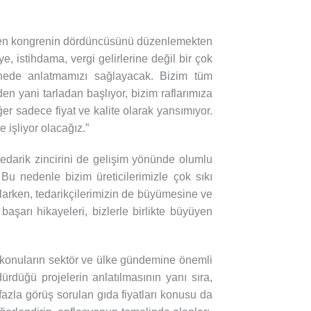
iren kongrenin dördüncüsünü düzenlemekten
, istihdama, vergi gelirlerine değil bir çok
ahnede anlatmamızı sağlayacak. Bizim tüm
den yani tarladan başlıyor, bizim raflarımıza
ğer sadece fiyat ve kalite olarak yansımıyor.
 işliyor olacağız.”
darik zincirini de gelişim yönünde olumlu
. Bu nedenle bizim üreticilerimizle çok sıkı
ağlarken, tedarikçilerimizin de büyümesine ve
şarı hikayeleri, bizlerle birlikte büyüyen
konuların sektör ve ülke gündemine önemli
ürdüğü projelerin anlatılmasının yanı sıra,
fazla görüş sorulan gıda fiyatları konusu da