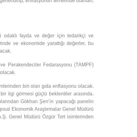
ğerlendirip, enflasyonun temelinde olanları,
i odaklı fayda ve değer için tedarikçi ve
rinde ve ekonomide yarattığı değerler, bu
lacak.
i ve Perakendeciler Fedarasyonu (TAMPF)
olacak.
lerinden biri olan gıda enflasyonu olacak.
ir ilgi görmesi güçlü beklentiler arasında.
ılarından Gökhan Şen’in yapacağı panelin
apısal Ekonomik Araştırmalar Genel Müdürü
.Ş. Genel Müdürü Özgür Tort isimlerinden