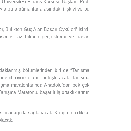
ı Üniversitesi Finans Kürsüsü Başkanı Prof.
yla bu argümanlar arasındaki ilişkiyi ve bu
, Birlikten Güç Alan Başarı Öyküleri” isimli
simler, az bilinen gerçeklerini ve başarı
odaklanmış bölümlerinden biri de “Tanışma
 önemli oyuncularını buluşturacak. Tanışma
anışma maratonlarında Anadolu’dan pek çok
anışma Maratonu, başarılı iş ortaklıklarının
ması olanağı da sağlanacak. Kongrenin dikkat
olacak.