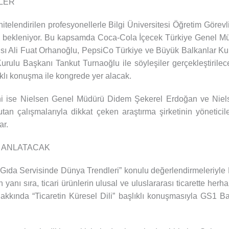
İLER
nitelendirilen profesyonellerle Bilgi Üniversitesi Öğretim Görev
esi bekleniyor. Bu kapsamda Coca-Cola İçecek Türkiye Genel M
 Ali Fuat Orhanoğlu, PepsiCo Türkiye ve Büyük Balkanlar Kurum
rulu Başkanı Tankut Turnaoğlu ile söyleşiler gerçekleştiril
klı konuşma ile kongrede yer alacak.
ini ise Nielsen Genel Müdürü Didem Şekerel Erdoğan ve Niel
an çalışmalarıyla dikkat çeken araştırma şirketinin yönetici
ar.
I ANLATACAK
”Gıda Servisinde Dünya Trendleri” konulu değerlendirmeleri
anı sıra, ticari ürünlerin ulusal ve uluslararası ticarette herh
hakkında “Ticaretin Küresel Dili” başlıklı konuşmasıyla GS1