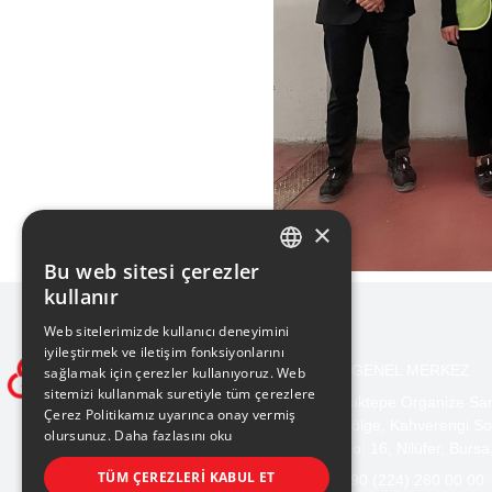
×
Bu web sitesi çerezler
TURKISH
kullanır
ENGLISH
Web sitelerimizde kullanıcı deneyimini
iyileştirmek ve iletişim fonksiyonlarını
BURSA GENEL MERKEZ
sağlamak için çerezler kullanıyoruz. Web
sitemizi kullanmak suretiyle tüm çerezlere
Işıktepe Organize Sa
Çerez Politikamız uyarınca onay vermiş
Bölge, Kahverengi So
olursunuz.
Daha fazlasını oku
No: 16, Nilüfer, Bursa
TÜM ÇEREZLERI KABUL ET
+90 (224) 280 00 00