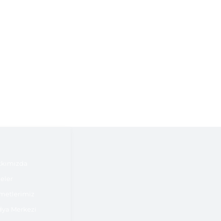
kımızda
jeler
metlerimiz
ya Merkezi