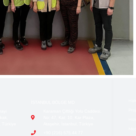
Hak
İSTANBUL BÖLGE MD
Pro
nayi
Karaman Çiftliği Yolu Caddesi,
kak,
No: 47, Kat: 10, Kar Plaza,
Hiz
, Türkiye
Ataşehir, İstanbul, Türkiye
Med
+90 (216) 575 44 77